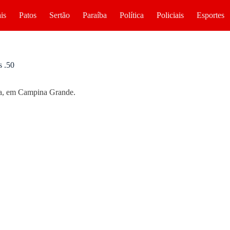
is
Patos
Sertão
Paraíba
Política
Policiais
Esportes
s .50
ira, em Campina Grande.