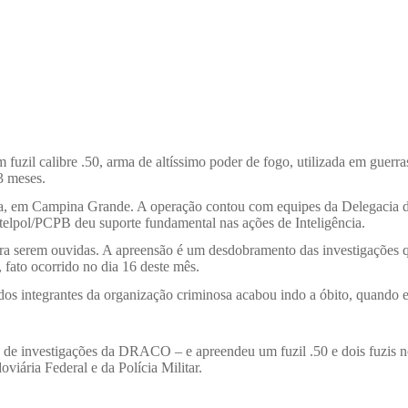
 fuzil calibre .50, arma de altíssimo poder de fogo, utilizada em guerras
3 meses.
meira, em Campina Grande. A operação contou com equipes da Delegac
lpol/PCPB deu suporte fundamental nas ações de Inteligência.
serem ouvidas. A apreensão é um desdobramento das investigações qu
 fato ocorrido no dia 16 deste mês.
dos integrantes da organização criminosa acabou indo a óbito, quando e
 de investigações da DRACO – e apreendeu um fuzil .50 e dois fuzis no
viária Federal e da Polícia Militar.