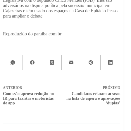
Legislativa com o deputado Chico Mendes (PSB). Eles são
adversários na disputa política pela sucessão municipal em
Cajazeiras e têm usado dos espaços na Casa de Epitácio Pessoa
para ampliar o debate.
Reproduzido do paraiba.com.br
ANTERIOR
PRÓXIMO
Comissão aprova redução no
Candidatos relatam atrasos
IR para taxistas e motoristas
na lista de espera e aprovações
de app
‘duplas’