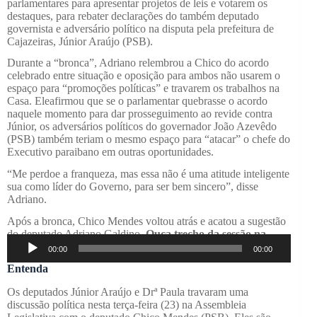
parlamentares para apresentar projetos de leis e votarem os
destaques, para rebater declarações do também deputado
governista e adversário político na disputa pela prefeitura de
Cajazeiras, Júnior Araújo (PSB).
Durante a “bronca”, Adriano relembrou a Chico do acordo
celebrado entre situação e oposição para ambos não usarem o
espaço para “promoções políticas” e travarem os trabalhos na
Casa. Eleafirmou que se o parlamentar quebrasse o acordo
naquele momento para dar prosseguimento ao revide contra
Júnior, os adversários políticos do governador João Azevêdo
(PSB) também teriam o mesmo espaço para “atacar” o chefe do
Executivo paraibano em outras oportunidades.
“Me perdoe a franqueza, mas essa não é uma atitude inteligente
sua como líder do Governo, para ser bem sincero”, disse
Adriano.
Após a bronca, Chico Mendes voltou atrás e acatou a sugestão
do deputado Adriano Galdino.
Ouça trecho da sessão na
Tocador
Casa de Epitácio Pessoa:
00:00
00:00
de
áudio
Entenda
Os deputados Júnior Araújo e Drª Paula travaram uma
discussão política nesta terça-feira (23) na Assembleia