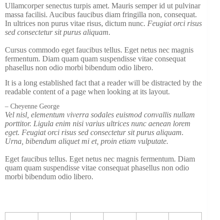
Ullamcorper senectus turpis amet. Mauris semper id ut pulvinar
massa facilisi. Aucibus faucibus diam fringilla non, consequat.
In ultrices non purus vitae risus, dictum nunc.
Feugiat orci risus
sed consectetur sit purus aliquam.
Cursus commodo eget faucibus tellus. Eget netus nec magnis
fermentum. Diam quam quam suspendisse vitae consequat
phasellus non odio morbi bibendum odio libero.
It is a long established fact that a reader will be distracted by the
readable content of a page when looking at its layout.
– Cheyenne George
Vel nisl, elementum viverra sodales euismod convallis nullam
porttitor. Ligula enim nisi varius ultrices nunc aenean lorem
eget. Feugiat orci risus sed consectetur sit purus aliquam.
Urna, bibendum aliquet mi et, proin etiam vulputate.
Eget faucibus tellus. Eget netus nec magnis fermentum. Diam
quam quam suspendisse vitae consequat phasellus non odio
morbi bibendum odio libero.