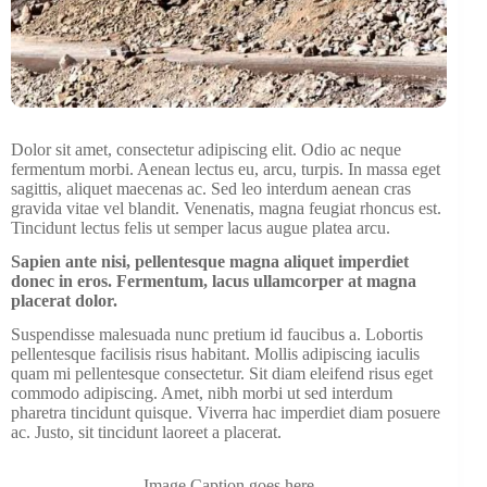
Dolor sit amet, consectetur adipiscing elit. Odio ac neque
fermentum morbi. Aenean lectus eu, arcu, turpis. In massa eget
sagittis, aliquet maecenas ac. Sed leo interdum aenean cras
gravida vitae vel blandit. Venenatis, magna feugiat rhoncus est.
Tincidunt lectus felis ut semper lacus augue platea arcu.
Sapien ante nisi, pellentesque magna aliquet imperdiet
donec in eros. Fermentum, lacus ullamcorper at magna
placerat dolor.
Suspendisse malesuada nunc pretium id faucibus a. Lobortis
pellentesque facilisis risus habitant. Mollis adipiscing iaculis
quam mi pellentesque consectetur. Sit diam eleifend risus eget
commodo adipiscing. Amet, nibh morbi ut sed interdum
pharetra tincidunt quisque. Viverra hac imperdiet diam posuere
ac. Justo, sit tincidunt laoreet a placerat.
Image Caption goes here