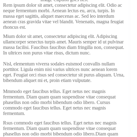
Rem ipsum dolor sit amet, consectetur adipiscing elit. Odio ac
neque fermentum morbi. Aenean lectus eu, arcu, turpis. In
massa eget sagittis, aliquet maecenas ac. Sed leo interdum
aenean cras gravida vitae vel blandit. Venenatis, magna feugiat
rhoncus est.
Mium dolor sit amet, consectetur adipiscing elit. Adipiscing
ullamcorper senectus turpis amet. Mauris semper id ut pulvinar
massa facilisi. Faucibus faucibus diam fringilla non, consequat.
In ultrices non purus vitae risus, dictum nunc.
Nisl, elementum viverra sodales euismod convallis nullam
porttitor. Ligula enim nisi varius ultrices nunc aenean lorem
eget. Feugiat orci risus sed consectetur sit purus aliquam. Urna,
bibendum aliquet mi et, proin etiam vulputate.
Mmmodo eget faucibus tellus. Eget netus nec magnis
fermentum. Diam quam quam suspendisse vitae consequat
phasellus non odio morbi bibendum odio libero. Cursus
commodo eget faucibus tellus. Eget netus nec magnis
fermentum.
Rsus commodo eget faucibus tellus. Eget netus nec magnis
fermentum. Diam quam quam suspendisse vitae consequat
phasellus non odio morbi bibendum odio libero.Diam quam