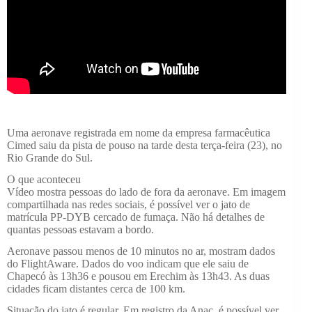
Uma aeronave registrada em nome da empresa farmacêutica
Cimed saiu da pista de pouso na tarde desta terça-feira (23), no
Rio Grande do Sul.
O que aconteceu
Vídeo mostra pessoas do lado de fora da aeronave. Em imagem
compartilhada nas redes sociais, é possível ver o jato de
matrícula PP-DYB cercado de fumaça. Não há detalhes de
quantas pessoas estavam a bordo.
Aeronave passou menos de 10 minutos no ar, mostram dados
do FlightAware. Dados do voo indicam que ele saiu de
Chapecó às 13h36 e pousou em Erechim às 13h43. As duas
cidades ficam distantes cerca de 100 km.
Situação do jato é regular. Em registro da Anac, é possível ver