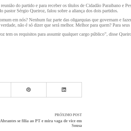
 reunião do partido e para receber os títulos de Cidadão Paraibano e P
 pastor Sérgio Queiroz, falou sobre a aliança dos dois partidos.
mum em nós? Nenhum faz parte das oligarquias que governam e fazem pa
rdade, não é só dizer que será melhor. Melhor para quem? Para seus pa
oz tem os requisitos para assumir qualquer cargo público”, disse Queir
PRÓXIMO
POST
Abrantes se filia ao PT e mira vaga de vice em
Sousa