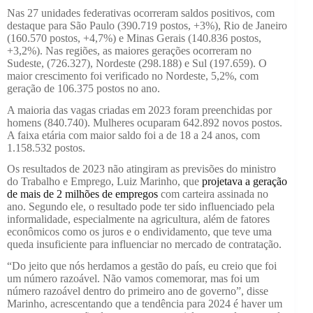
Nas 27 unidades federativas ocorreram saldos positivos, com
destaque para São Paulo (390.719 postos, +3%), Rio de Janeiro
(160.570 postos, +4,7%) e Minas Gerais (140.836 postos,
+3,2%). Nas regiões, as maiores gerações ocorreram no
Sudeste, (726.327), Nordeste (298.188) e Sul (197.659). O
maior crescimento foi verificado no Nordeste, 5,2%, com
geração de 106.375 postos no ano.
A maioria das vagas criadas em 2023 foram preenchidas por
homens (840.740). Mulheres ocuparam 642.892 novos postos.
A faixa etária com maior saldo foi a de 18 a 24 anos, com
1.158.532 postos.
Os resultados de 2023 não atingiram as previsões do ministro
do Trabalho e Emprego, Luiz Marinho, que
projetava a geração
de mais de 2 milhões de empregos
com carteira assinada no
ano. Segundo ele, o resultado pode ter sido influenciado pela
informalidade, especialmente na agricultura, além de fatores
econômicos como os juros e o endividamento, que teve uma
queda insuficiente para influenciar no mercado de contratação.
“Do jeito que nós herdamos a gestão do país, eu creio que foi
um número razoável. Não vamos comemorar, mas foi um
número razoável dentro do primeiro ano de governo”, disse
Marinho, acrescentando que a tendência para 2024 é haver um