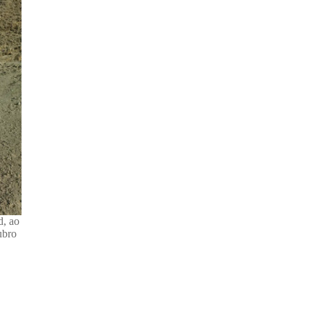
d, ao
ubro