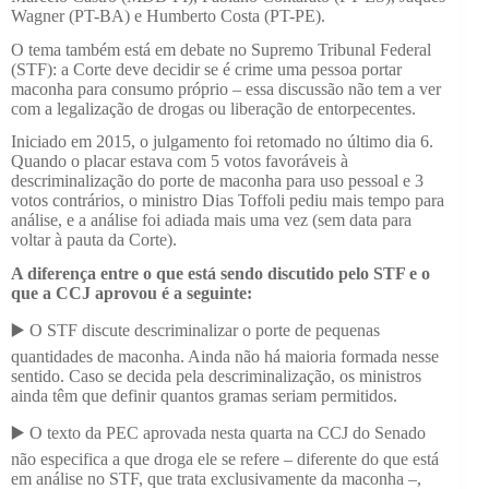
Wagner (PT-BA) e Humberto Costa (PT-PE).
O tema também está em debate no Supremo Tribunal Federal
(STF): a Corte deve decidir se é crime uma pessoa portar
maconha para consumo próprio – essa discussão não tem a ver
com a legalização de drogas ou liberação de entorpecentes.
Iniciado em 2015, o julgamento foi retomado no último dia 6.
Quando o placar estava com 5 votos favoráveis à
descriminalização do porte de maconha para uso pessoal e 3
votos contrários, o ministro Dias Toffoli pediu mais tempo para
análise, e a análise foi adiada mais uma vez (sem data para
voltar à pauta da Corte).
A diferença entre o que está sendo discutido pelo STF e o
que a CCJ aprovou é a seguinte:
▶️ O STF discute descriminalizar o porte de pequenas
quantidades de maconha. Ainda não há maioria formada nesse
sentido. Caso se decida pela descriminalização, os ministros
ainda têm que definir quantos gramas seriam permitidos.
▶️ O texto da PEC aprovada nesta quarta na CCJ do Senado
não especifica a que droga ele se refere – diferente do que está
em análise no STF, que trata exclusivamente da maconha –,