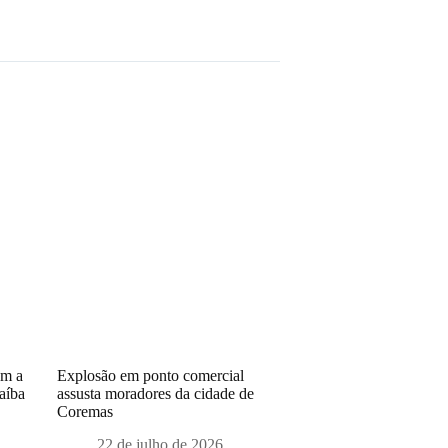
am a
Explosão em ponto comercial
aíba
assusta moradores da cidade de
Coremas
22 de julho de 2026