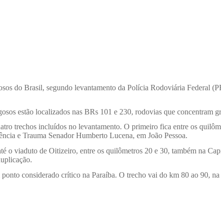
igosos do Brasil, segundo levantamento da Polícia Rodoviária Federal (
osos estão localizados nas BRs 101 e 230, rodovias que concentram gran
ro trechos incluídos no levantamento. O primeiro fica entre os quilôm
gência e Trauma Senador Humberto Lucena, em João Pessoa.
té o viaduto de Oitizeiro, entre os quilômetros 20 e 30, também na Cap
duplicação.
o considerado crítico na Paraíba. O trecho vai do km 80 ao 90, na ár