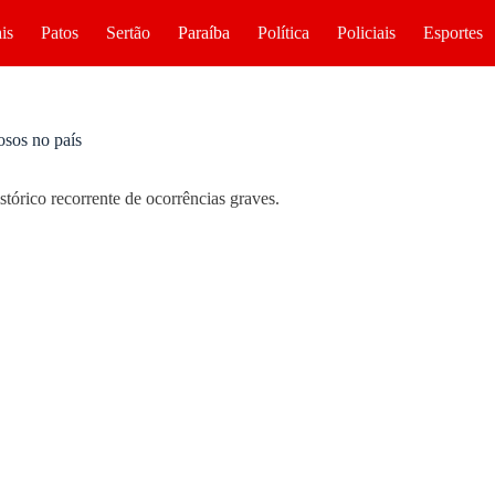
is
Patos
Sertão
Paraíba
Política
Policiais
Esportes
osos no país
tórico recorrente de ocorrências graves.