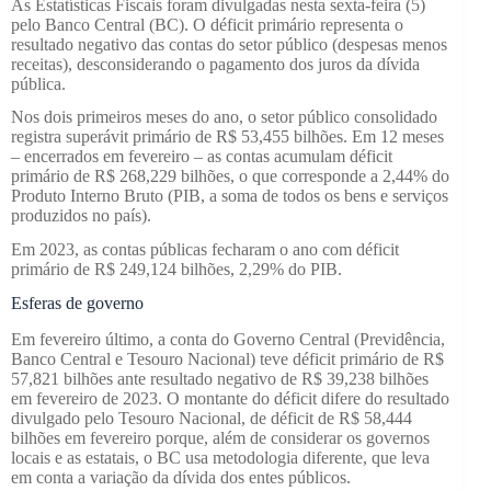
As Estatísticas Fiscais foram divulgadas nesta sexta-feira (5)
pelo Banco Central (BC). O déficit primário representa o
resultado negativo das contas do setor público (despesas menos
receitas), desconsiderando o pagamento dos juros da dívida
pública.
Nos dois primeiros meses do ano, o setor público consolidado
registra superávit primário de R$ 53,455 bilhões. Em 12 meses
– encerrados em fevereiro – as contas acumulam déficit
primário de R$ 268,229 bilhões, o que corresponde a 2,44% do
Produto Interno Bruto (PIB, a soma de todos os bens e serviços
produzidos no país).
Em 2023, as contas públicas fecharam o ano com déficit
primário de R$ 249,124 bilhões, 2,29% do PIB.
Esferas de governo
Em fevereiro último, a conta do Governo Central (Previdência,
Banco Central e Tesouro Nacional) teve déficit primário de R$
57,821 bilhões ante resultado negativo de R$ 39,238 bilhões
em fevereiro de 2023. O montante do déficit difere do resultado
divulgado pelo Tesouro Nacional, de déficit de R$ 58,444
bilhões em fevereiro porque, além de considerar os governos
locais e as estatais, o BC usa metodologia diferente, que leva
em conta a variação da dívida dos entes públicos.