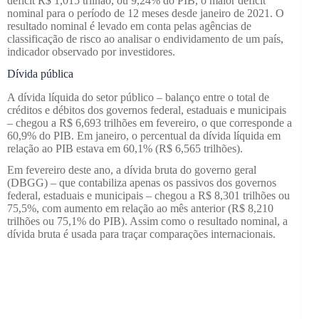
déficit R$ 1,015 trilhão, ou 9,24% do PIB, o maior déficit
nominal para o período de 12 meses desde janeiro de 2021. O
resultado nominal é levado em conta pelas agências de
classificação de risco ao analisar o endividamento de um país,
indicador observado por investidores.
Dívida pública
A dívida líquida do setor público – balanço entre o total de
créditos e débitos dos governos federal, estaduais e municipais
– chegou a R$ 6,693 trilhões em fevereiro, o que corresponde a
60,9% do PIB. Em janeiro, o percentual da dívida líquida em
relação ao PIB estava em 60,1% (R$ 6,565 trilhões).
Em fevereiro deste ano, a dívida bruta do governo geral
(DBGG) – que contabiliza apenas os passivos dos governos
federal, estaduais e municipais – chegou a R$ 8,301 trilhões ou
75,5%, com aumento em relação ao mês anterior (R$ 8,210
trilhões ou 75,1% do PIB). Assim como o resultado nominal, a
dívida bruta é usada para traçar comparações internacionais.