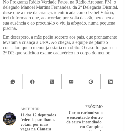
No Programa Rádio Verdade Patos, na Rádio Arapuan FM, o
delegado Manoel Martins Fernandes, da 2ª Delegacia Distrital,
disse que a mãe da criança, identificada como Izabel Vitória,
teria informado que, ao acordar, por volta das 8h, percebeu a
sua ausência e ao procurá-lo o viu já afogado, numa pequena
piscina.
Em desespero, a mãe pediu socorro aos pais, que prontamente
levaram a criança a UPA. Ao chegar, a equipe de plantão
constatou que o menor já estaria em óbito. O caso foi parar na
2ª DP, que solicitou exame cadavérico no corpo do menor.
PRÓXIMO
ANTERIOR
Corpo carbonizado
11 dos 12 deputados
é encontrado dentro
federais paraibanos
de carro incendiado,
votam por mais
em Campina
vagas na Câmara