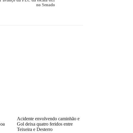
r avanço da PEC da escala 6x1
no Senado
Acidente envolvendo caminhão e
Boa
Gol deixa quatro feridos entre
Teixeira e Desterro