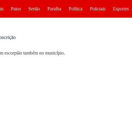
is
Patos
Sertão
Paraíba
Política
Policiais
Esportes
Conceição
om escorpião também no município.