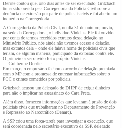
Derrite contou que, oito dias antes de ser executado, Gritzbach
tinha sido ouvido pela Corregedoria da Polícia Civil sobre a
denúncia de extorsão por parte de policiais civis e foi aberto um
inquérito na Corregedoria.
A Corregedoria da Polícia Civil, no dia 31 de outubro, ouviu,
na sede da Corregedoria, o indivíduo Vinicius. Ele foi ouvido
por conta de termos recebidos extratos dessa delação no
Ministério Público, nós ainda não tivemos acesso a delação,
mas extratos dela – onde ele falava nome de policiais civis que
teriam, de alguma maneira, participado da extorsão contra ele.
O primeiro a ser ouvido foi o próprio Vinicius.
— Guilherme Derrite
Em março, o empresário fechou o acordo de delação premiada
com o MP com a promessa de entregar informações sobre o
PCC e crimes cometidos por policiais.
Gritzbach acusou um delegado do DHPP de exigir dinheiro
para não o implicar no assassinato do Cara Preta.
Além disso, forneceu informações que
levaram à prisão de dois
policiais civis que trabalharam no Departamento de Prevenção
e Repressão ao Narcotráfico (Denarc).
A SSP criou uma força-tarefa para investigar a execução, que
será coordenada pelo secretário-executivo da SSP, delegado