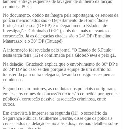
também entrega esquemas de lavagem de dinheiro da facção
criminosa PCC.
No documento, obtido na íntegra pela reportagem, os setores da
polícia mencionados são o Departamento de Homicídios e
Proteção à Pessoa (DHPP) e o Departamento Estadual de
Investigações Criminais (DEIC), dois dos mais relevantes da
corporação. Já as delegacias citadas são o 24º DP (Ermelino
Matarazzo) e o 30º DP (Tatuapé).
A informação foi revelada pelo jornal “O Estado de S.Paulo”
nesta terça-feira (12) e confirmada pela
GloboNews
e pelo
g1
.
Na delação, Gritzbach explica que o envolvimento do 30º DP e
do 24º DP no caso se deu porque a equipe de um distrito foi
transferida para outra delegacia, levando consigo os esquemas
criminosos.
Segundo os promotores, as condutas dos policiais configuram,
em tese, os crimes de concussão (extorsão cometida por agentes
públicos), corrupção passiva, associação criminosa, entre
outros.
Em entrevista à imprensa na segunda (11), o secretário da
Segurança Pública, Guilherme Derrite, disse que os policiais
civis citados na delação serão afastados, mas não detalhes sobre
quem ou quantos são.