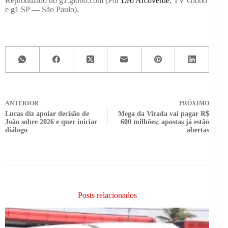
Reproduzido do g1.globo.com (Por
Léo Arcoverde
, TV Globo
e g1 SP — São Paulo).
ANTERIOR
PRÓXIMO
Lucas diz apoiar decisão de
Mega da Virada vai pagar R$
João sobre 2026 e quer iniciar
600 milhões; apostas já estão
diálogo
abertas
Posts relacionados