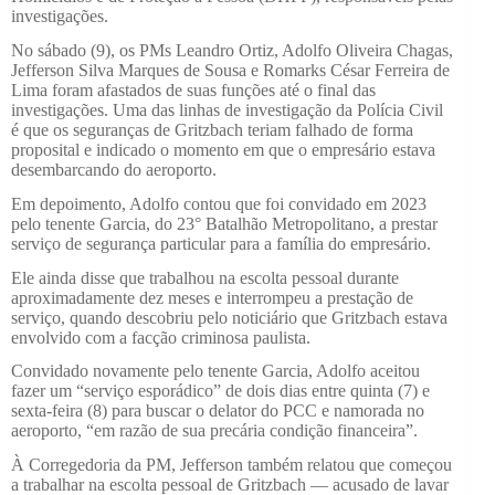
investigações.
No sábado (9), os PMs Leandro Ortiz, Adolfo Oliveira Chagas,
Jefferson Silva Marques de Sousa e Romarks César Ferreira de
Lima foram afastados de suas funções até o final das
investigações. Uma das linhas de investigação da Polícia Civil
é que os seguranças de Gritzbach teriam falhado de forma
proposital e indicado o momento em que o empresário estava
desembarcando do aeroporto.
Em depoimento, Adolfo contou que foi convidado em 2023
pelo tenente Garcia, do 23° Batalhão Metropolitano, a prestar
serviço de segurança particular para a família do empresário.
Ele ainda disse que trabalhou na escolta pessoal durante
aproximadamente dez meses e interrompeu a prestação de
serviço, quando descobriu pelo noticiário que Gritzbach estava
envolvido com a facção criminosa paulista.
Convidado novamente pelo tenente Garcia, Adolfo aceitou
fazer um “serviço esporádico” de dois dias entre quinta (7) e
sexta-feira (8) para buscar o delator do PCC e namorada no
aeroporto, “em razão de sua precária condição financeira”.
À Corregedoria da PM, Jefferson também relatou que começou
a trabalhar na escolta pessoal de Gritzbach — acusado de lavar