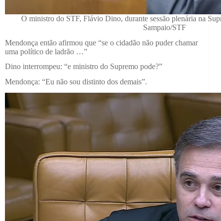
O ministro do STF, Flávio Dino, durante sessão plenária na Sup
Sampaio/STF
Mendonça então afirmou que “se o cidadão não puder chamar
uma político de ladrão …”
Dino interrompeu: “e ministro do Supremo pode?”
Mendonça: “Eu não sou distinto dos demais”.