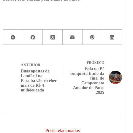
PRÓXIMO
ANTERIOR
Bola no Pé
Duas apostas da
conquista título da
Lotofácil na
final do
Paraíba vão receber
Campeonato
mais de R$ 4
Amador de Patos
milhões cada
2025
Posts relacionados