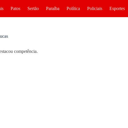
is
Patos
Sertão
Paraíba
Política
Policiais
Esportes
Lucas
destacou competência.