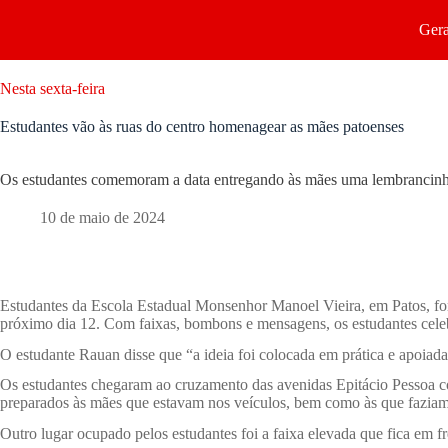
Gera
Nesta sexta-feira
Estudantes vão às ruas do centro homenagear as mães patoenses
Os estudantes comemoram a data entregando às mães uma lembrancinha 
10 de maio de 2024
Estudantes da Escola Estadual Monsenhor Manoel Vieira, em Patos, fo
próximo dia 12. Com faixas, bombons e mensagens, os estudantes cele
O estudante Rauan disse que “a ideia foi colocada em prática e apoiada 
Os estudantes chegaram ao cruzamento das avenidas Epitácio Pessoa com
preparados às mães que estavam nos veículos, bem como às que faziam a
Outro lugar ocupado pelos estudantes foi a faixa elevada que fica em f