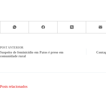
POST
ANTERIOR
Suspeito de feminicídio em Patos é preso em
Contag
comunidade rural
Posts relacionados