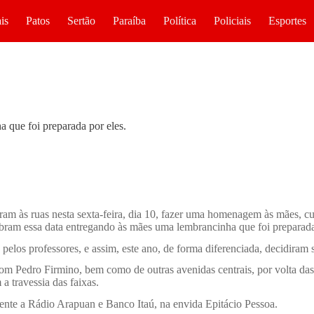
is
Patos
Sertão
Paraíba
Política
Policiais
Esportes
que foi preparada por eles.
ram às ruas nesta sexta-feira, dia 10, fazer uma homenagem às mães, 
bram essa data entregando às mães uma lembrancinha que foi preparada
pelos professores, e assim, este ano, de forma diferenciada, decidiram s
 Pedro Firmino, bem como de outras avenidas centrais, por volta das 8
 travessia das faixas.
rente a Rádio Arapuan e Banco Itaú, na envida Epitácio Pessoa.