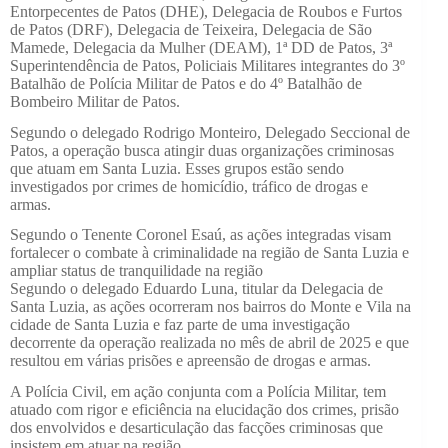
Entorpecentes de Patos (DHE), Delegacia de Roubos e Furtos
de Patos (DRF), Delegacia de Teixeira, Delegacia de São
Mamede, Delegacia da Mulher (DEAM), 1ª DD de Patos, 3ª
Superintendência de Patos, Policiais Militares integrantes do 3º
Batalhão de Polícia Militar de Patos e do 4º Batalhão de
Bombeiro Militar de Patos.
Segundo o delegado Rodrigo Monteiro, Delegado Seccional de
Patos, a operação busca atingir duas organizações criminosas
que atuam em Santa Luzia. Esses grupos estão sendo
investigados por crimes de homicídio, tráfico de drogas e
armas.
Segundo o Tenente Coronel Esaú, as ações integradas visam
fortalecer o combate à criminalidade na região de Santa Luzia e
ampliar status de tranquilidade na região
Segundo o delegado Eduardo Luna, titular da Delegacia de
Santa Luzia, as ações ocorreram nos bairros do Monte e Vila na
cidade de Santa Luzia e faz parte de uma investigação
decorrente da operação realizada no mês de abril de 2025 e que
resultou em várias prisões e apreensão de drogas e armas.
A Polícia Civil, em ação conjunta com a Polícia Militar, tem
atuado com rigor e eficiência na elucidação dos crimes, prisão
dos envolvidos e desarticulação das facções criminosas que
insistem em atuar na região.