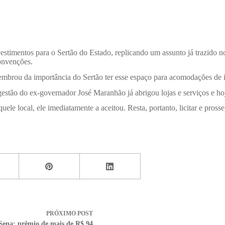
stimentos para o Sertão do Estado, replicando um assunto já trazido n
onvenções.
lembrou da importância do Sertão ter esse espaço para acomodações de 
stão do ex-governador José Maranhão já abrigou lojas e serviços e hoj
le local, ele imediatamente a aceitou. Resta, portanto, licitar e pros
PRÓXIMO
POST
ena: prêmio de mais de R$ 94