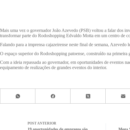
Mais uma vez o governador João Azevedo (PSB) voltou a falar dos inve
transformar parte do Rodoshopping Edvaldo Motta em um centro de c
Falando para a imprensa cajazeirense neste final de semana, Azevedo 
O espaço superior do Rodoshopping patoense, construído na primeira ge
Com a ideia repassada ao governador, em oportunidades de eventos naque
equipamento de realizações de grandes eventos do interior.
POST
ANTERIOR
19 oportunidades de empregos são
Mega S