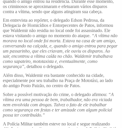
quando o amigo entrou na residência. Durante esse momento,
os criminosos se aproximaram e efetuaram vários disparos
contra a vítima, sendo que alguns atingiram sua cabeça.
Em entrevista ao repórter, o delegado Edson Pedrosa, da
Delegacia de Homicídios e Entorpecentes de Patos, informou
que Waldemir não residia no local onde foi assassinado. Ele
estava visitando o amigo no momento do ataque.
“A vítima não
morava no local onde foi morta. Estava na casa de um amigo,
conversando na calçada, e, quando o amigo entrou para pegar
um passarinho, que eles criavam, ele ouviu os disparos. Ao
sair, encontrou a vítima caída no chão. Waldemir trabalhava
como sapateiro, mototaxista e, eventualmente, como
segurança”
, detalhou o delegado.
Além disso, Waldemir era bastante conhecido na cidade,
especialmente por seu trabalho na Praça de Mototáxi, ao lado
do antigo Posto Paizão, no centro de Patos.
Sobre a possível motivação do crime, o delegado afirmou:
“A
vítima era uma pessoa de bem, trabalhador, não era viciada
nem envolvida com drogas. Talvez o fato de ele trabalhar
como segurança em festas e ter amizade com algum policial
possa ter contribuído.”
A Polícia Militar também esteve no local e segue realizando