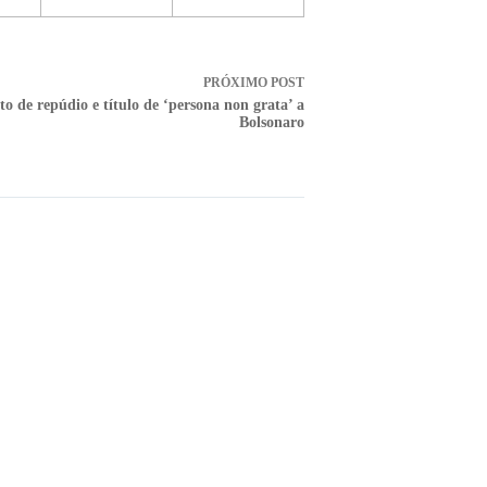
PRÓXIMO
POST
to de repúdio e título de ‘persona non grata’ a
Bolsonaro