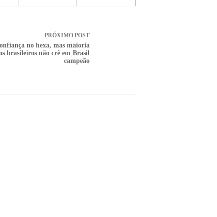
PRÓXIMO
POST
confiança no hexa, mas maioria
os brasileiros não crê em Brasil
campeão