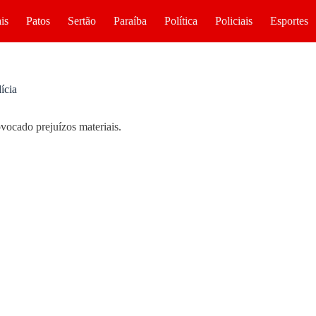
is
Patos
Sertão
Paraíba
Política
Policiais
Esportes
ícia
vocado prejuízos materiais.