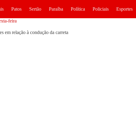
is
Patos
Sertão
Paraíba
Política
Policiais
Esportes
xta-feira
s em relação à condução da carreta