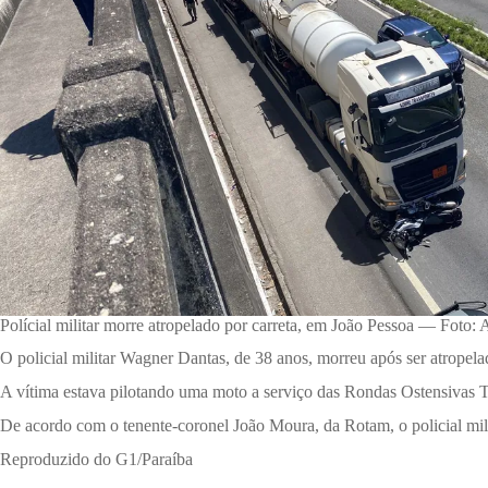
Polícial militar morre atropelado por carreta, em João Pessoa — Foto
O policial militar Wagner Dantas, de 38 anos, morreu após ser atropel
A vítima estava pilotando uma moto a serviço das Rondas Ostensivas T
De acordo com o tenente-coronel João Moura, da Rotam, o policial mili
Reproduzido do G1/Paraíba