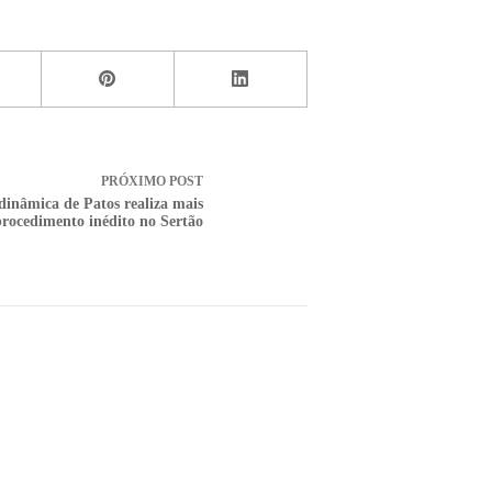
PRÓXIMO
POST
inâmica de Patos realiza mais
rocedimento inédito no Sertão