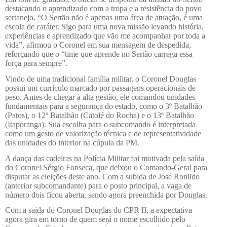
destacando o aprendizado com a tropa e a resistência do povo
sertanejo. “O Sertão não é apenas uma área de atuação, é uma
escola de caráter. Sigo para uma nova missão levando história,
experiências e aprendizado que vão me acompanhar por toda a
vida”, afirmou o Coronel em sua mensagem de despedida,
reforçando que o “time que aprende no Sertão carrega essa
força para sempre”.
Vindo de uma tradicional família militar, o Coronel Douglas
possui um currículo marcado por passagens operacionais de
peso. Antes de chegar à alta gestão, ele comandou unidades
fundamentais para a segurança do estado, como o 3º Batalhão
(Patos), o 12º Batalhão (Catolé do Rocha) e o 13º Batalhão
(Itaporanga). Sua escolha para o subcomando é interpretada
como um gesto de valorização técnica e de representatividade
das unidades do interior na cúpula da PM.
A dança das cadeiras na Polícia Militar foi motivada pela saída
do Coronel Sérgio Fonseca, que deixou o Comando-Geral para
disputar as eleições deste ano. Com a subida de José Ronildo
(anterior subcomandante) para o posto principal, a vaga de
número dois ficou aberta, sendo agora preenchida por Douglas.
Com a saída do Coronel Douglas do CPR II, a expectativa
agora gira em torno de quem será o nome escolhido pelo