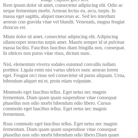
Rem ipsum dolor sit amet, consectetur adipiscing elit. Odio ac
neque fermentum morbi. Aenean lectus eu, arcu, turpis. In
massa eget sagittis, aliquet maecenas ac. Sed leo interdum
aenean cras gravida vitae vel blandit. Venenatis, magna feugiat
rhoncus est.
Mium dolor sit amet, consectetur adipiscing elit. Adipiscing
ullamcorper senectus turpis amet. Mauris semper id ut pulvinar
massa facilisi. Faucibus faucibus diam fringilla non, consequat.
In ultrices non purus vitae risus, dictum nunc.
Nisl, elementum viverra sodales euismod convallis nullam
porttitor. Ligula enim nisi varius ultrices nunc aenean lorem
eget. Feugiat orci risus sed consectetur sit purus aliquam. Urna,
bibendum aliquet mi et, proin etiam vulputate.
Mmmodo eget faucibus tellus. Eget netus nec magnis
fermentum. Diam quam quam suspendisse vitae consequat
phasellus non odio morbi bibendum odio libero. Cursus
commodo eget faucibus tellus. Eget netus nec magnis
fermentum.
Rsus commodo eget faucibus tellus. Eget netus nec magnis
fermentum. Diam quam quam suspendisse vitae consequat
phasellus non odio morbi bibendum odio libero.Diam quam