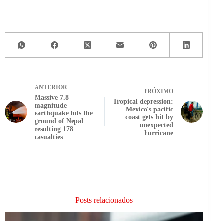
ANTERIOR
PRÓXIMO
Massive 7.8
Tropical depression:
magnitude
Mexico's pacific
earthquake hits the
coast gets hit by
ground of Nepal
unexpected
resulting 178
hurricane
casualties
Posts relacionados