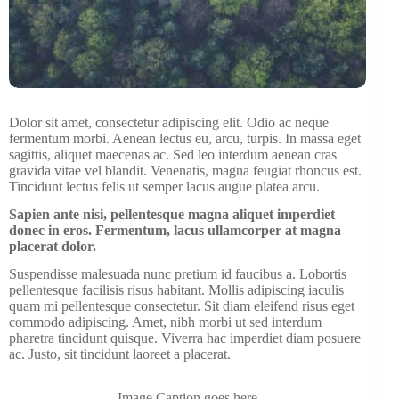
Dolor sit amet, consectetur adipiscing elit. Odio ac neque
fermentum morbi. Aenean lectus eu, arcu, turpis. In massa eget
sagittis, aliquet maecenas ac. Sed leo interdum aenean cras
gravida vitae vel blandit. Venenatis, magna feugiat rhoncus est.
Tincidunt lectus felis ut semper lacus augue platea arcu.
Sapien ante nisi, pellentesque magna aliquet imperdiet
donec in eros. Fermentum, lacus ullamcorper at magna
placerat dolor.
Suspendisse malesuada nunc pretium id faucibus a. Lobortis
pellentesque facilisis risus habitant. Mollis adipiscing iaculis
quam mi pellentesque consectetur. Sit diam eleifend risus eget
commodo adipiscing. Amet, nibh morbi ut sed interdum
pharetra tincidunt quisque. Viverra hac imperdiet diam posuere
ac. Justo, sit tincidunt laoreet a placerat.
Image Caption goes here