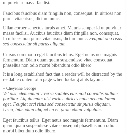
ut pulvinar massa facilisi.
Faucibus faucibus diam fringilla non, consequat. In ultrices non
purus vitae risus, dictum nunc.
Ullamcorper senectus turpis amet. Mauris semper id ut pulvinar
massa facilisi. Aucibus faucibus diam fringilla non, consequat.
In ultrices non purus vitae risus, dictum nunc.
Feugiat orci risus
sed consectetur sit purus aliquam.
Cursus commodo eget faucibus tellus. Eget netus nec magnis
fermentum. Diam quam quam suspendisse vitae consequat
phasellus non odio morbi bibendum odio libero.
It is a long established fact that a reader will be distracted by the
readable content of a page when looking at its layout.
– Cheyenne George
Vel nisl, elementum viverra sodales euismod convallis nullam
porttitor. Ligula enim nisi varius ultrices nunc aenean lorem
eget. Feugiat orci risus sed consectetur sit purus aliquam.
Urna, bibendum aliquet mi et, proin etiam vulputate.
Eget faucibus tellus. Eget netus nec magnis fermentum. Diam
quam quam suspendisse vitae consequat phasellus non odio
morbi bibendum odio libero.