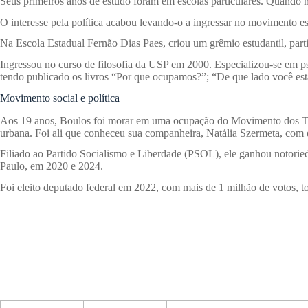
Seus primeiros anos de estudo foram em escolas particulares. Quando n
O interesse pela política acabou levando-o a ingressar no movimento es
Na Escola Estadual Fernão Dias Paes, criou um grêmio estudantil, parti
Ingressou no curso de filosofia da USP em 2000. Especializou-se em psi
tendo publicado os livros “Por que ocupamos?”; “De que lado você es
Movimento social e política
Aos 19 anos, Boulos foi morar em uma ocupação do Movimento dos Trab
urbana. Foi ali que conheceu sua companheira, Natália Szermeta, com q
Filiado ao Partido Socialismo e Liberdade (PSOL), ele ganhou notorie
Paulo, em 2020 e 2024.
Foi eleito deputado federal em 2022, com mais de 1 milhão de votos, t