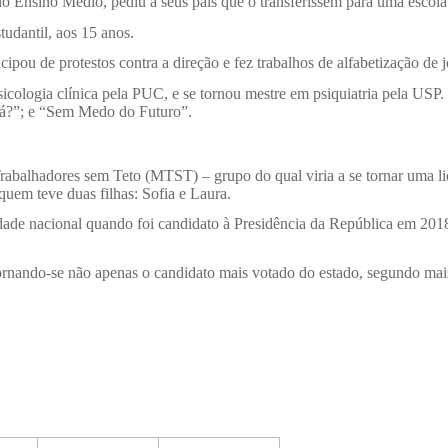
o Ensino Médio, pediu a seus pais que o transferissem para uma escola
tudantil, aos 15 anos.
cipou de protestos contra a direção e fez trabalhos de alfabetização de
cologia clínica pela PUC, e se tornou mestre em psiquiatria pela USP. N
tá?”; e “Sem Medo do Futuro”.
alhadores sem Teto (MTST) – grupo do qual viria a se tornar uma lide
uem teve duas filhas: Sofia e Laura.
dade nacional quando foi candidato à Presidência da República em 201
ornando-se não apenas o candidato mais votado do estado, segundo mais