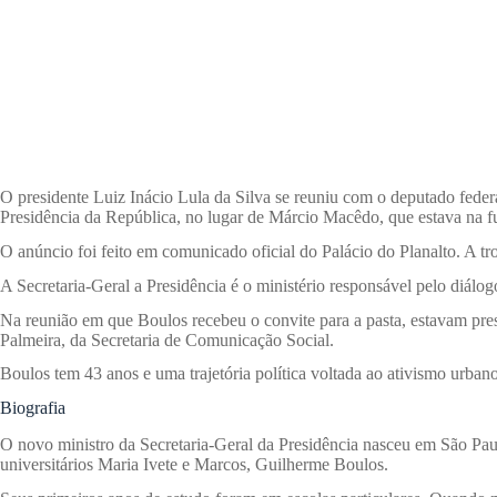
O presidente Luiz Inácio Lula da Silva se reuniu com o deputado feder
Presidência da República, no lugar de Márcio Macêdo, que estava na f
O anúncio foi feito em comunicado oficial do Palácio do Planalto. A t
A Secretaria-Geral a Presidência é o ministério responsável pelo diálo
Na reunião em que Boulos recebeu o convite para a pasta, estavam pres
Palmeira, da Secretaria de Comunicação Social.
Boulos tem 43 anos e uma trajetória política voltada ao ativismo urbano
Biografia
O novo ministro da Secretaria-Geral da Presidência nasceu em São Paulo
universitários Maria Ivete e Marcos, Guilherme Boulos.