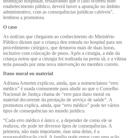
instituição hospitalar, ressalvando que o caso ocorreu num
estabelecimento público, deverá haver a apuração no âmbito
administrativo, com as consequências jurídicas cabíveis”,
lembrou a promotora.
O caso
As notícias que chegaram ao conhecimento do Ministério
Público diziam que a criança deu entrada no hospital para um
procedimento cirúrgico, que demorou mais de duas horas,
inclusive com colocação de pinos. Após a cirurgia, a mãe da
criança notou que a cirurgia foi realizada na perna sã, e a vítima
teria passado por uma nova intervenção no membro correto.
Dano moral ou material
Adriana Amorim explicou, ainda, que a nomenclatura “erro
médico” é usada comumente para aludir ao que o Conselho
Nacional de Justiça chama de “erro para dano moral ou
material decorrente da prestação de serviço de saúde”. A
promotora explica, ainda, que “erro médico” pode ter vários
tipos de consequências no mundo jurídico.
“Cada erro médico é único e, a depender de como ele se
realizou, ele pode ter diversos tipos de consequências. A
primeira, não mais importante, mas uma delas, é a
responsabilização civil. A família pode entrar com uma ação