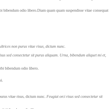
rbi bibendum odio libero.Diam quam quam suspendisse vitae consequat
ltrices non purus vitae risus, dictum nunc.
risus sed consectetur sit purus aliquam. Urna, bibendum aliquet mi et,
bi bibendum odio libero.
i.
purus vitae risus, dictum nunc.
Feugiat orci risus sed consectetur sit