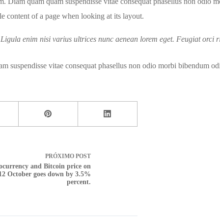
m. Diam quam quam suspendisse vitae consequat phasellus non odio mo
able content of a page when looking at its layout.
 Ligula enim nisi varius ultrices nunc aenean lorem eget. Feugiat orci 
am suspendisse vitae consequat phasellus non odio morbi bibendum odi
PRÓXIMO
POST
ocurrency and Bitcoin price on
12 October goes down by 3.5%
percent.