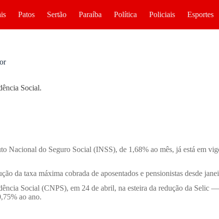
is
Patos
Sertão
Paraíba
Política
Policiais
Esportes
or
dência Social.
tuto Nacional do Seguro Social (INSS), de 1,68% ao mês, já está em vigo
ução da taxa máxima cobrada de aposentados e pensionistas desde janei
dência Social (CNPS), em 24 de abril, na esteira da redução da Selic
0,75% ao ano.