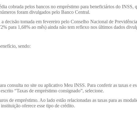
média cobrada pelos bancos no empréstimo para beneficiários do INSS,
números foram divulgados pelo Banco Central.
a decisão tomada em fevereiro pelo Conselho Nacional de Previdência
72% para 1,68% ao mês) ainda não tem reflexo nos últimos dados divu
nefício, sendo:
para consulta no site ou aplicativo Meu INSS. Para conferir as taxas e 
e escrito “Taxas de empréstimo consignado”, selecione.
uros de empréstimo. Ao lado estão relacionadas as taxas para as modal
stituição oferece esse tipo de crédito.