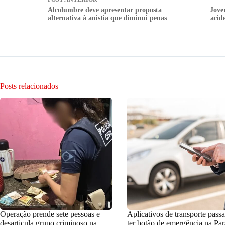
Alcolumbre deve apresentar proposta
Jove
alternativa à anistia que diminui penas
acid
Posts relacionados
Operação prende sete pessoas e
Aplicativos de transporte pass
desarticula grupo criminoso na
ter botão de emergência na Par