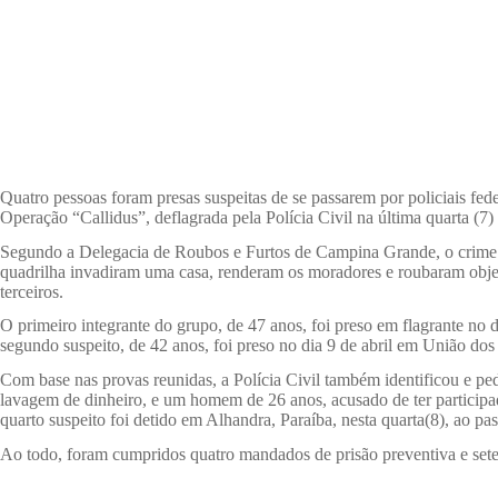
Quatro pessoas foram presas suspeitas de se passarem por policiais fed
Operação “Callidus”, deflagrada pela Polícia Civil na última quarta (7)
Segundo a Delegacia de Roubos e Furtos de Campina Grande, o crime ac
quadrilha invadiram uma casa, renderam os moradores e roubaram objeto
terceiros.
O primeiro integrante do grupo, de 47 anos, foi preso em flagrante no 
segundo suspeito, de 42 anos, foi preso no dia 9 de abril em União do
Com base nas provas reunidas, a Polícia Civil também identificou e pedi
lavagem de dinheiro, e um homem de 26 anos, acusado de ter participad
quarto suspeito foi detido em Alhandra, Paraíba, nesta quarta(8), ao p
Ao todo, foram cumpridos quatro mandados de prisão preventiva e sete