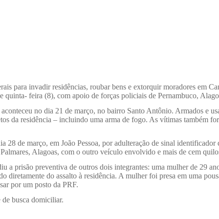
erais para invadir residências, roubar bens e extorquir moradores em C
 e quinta- feira (8), com apoio de forças policiais de Pernambuco, Alago
onteceu no dia 21 de março, no bairro Santo Antônio. Armados e usand
s da residência – incluindo uma arma de fogo. As vítimas também foram
dia 28 de março, em João Pessoa, por adulteração de sinal identificador
s Palmares, Alagoas, com o outro veículo envolvido e mais de cem quil
u a prisão preventiva de outros dois integrantes: uma mulher de 29 anos
o diretamente do assalto à residência. A mulher foi presa em uma pous
assar por um posto da PRF.
 de busca domiciliar.