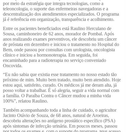
por meio da estratégia que integra tecnologias, como a
teleoncologia, o suporte das enfermeiras navegadoras e a
descentralização dos atendimentos especializados. O programa
já é referência em organização, transparência e acolhimento.
Entre os pacientes beneficiados está Raulino Herculano de
Sousa, caminhoneiro de 62 anos, morador de Pombal. Após
anos realizando exames preventivos, ele descobriu um câncer
de próstata em dezembro e iniciou o tratamento no Hospital do
Bem, onde passou por consultas com urologista, oncologista
clínico e iniciou a hormonoterapia. Em seguida, foi
encaminhado para a radioterapia no serviço conveniado
Oncovida.
“Eu não sabia que existia esse tratamento no nosso estado tão
próximo de mim. Muito bem tratado, muito bem atendido. Hoje
estou aqui, satisfeito, curado. Os médicos já me deram alta, já
posso voltar a trabalhar. É só alegria, seguir a vida normal com
a família. O Paraíba Contra o Câncer mudou a minha vida
100%”, relatou Raulino.
Também acompanhando toda a linha de cuidado, o agricultor
Jacinto Otávio de Souza, de 68 anos, natural de Aroeiras,
descobriu alterações no antígeno prostático específico (PSA)
após sintomas de infecção urinária. Em poucos meses, passou
por todos os exames e, com o suporte do programa, teve acesso