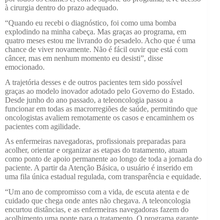
à cirurgia dentro do prazo adequado.
“Quando eu recebi o diagnóstico, foi como uma bomba
explodindo na minha cabeça. Mas graças ao programa, em
quatro meses estou me livrando do pesadelo. Acho que é uma
chance de viver novamente. Não é fácil ouvir que está com
câncer, mas em nenhum momento eu desisti”, disse
emocionado.
A trajetória desses e de outros pacientes tem sido possível
graças ao modelo inovador adotado pelo Governo do Estado.
Desde junho do ano passado, a teleoncologia passou a
funcionar em todas as macrorregiões de saúde, permitindo que
oncologistas avaliem remotamente os casos e encaminhem os
pacientes com agilidade.
As enfermeiras navegadoras, profissionais preparadas para
acolher, orientar e organizar as etapas do tratamento, atuam
como ponto de apoio permanente ao longo de toda a jornada do
paciente. A partir da Atenção Básica, o usuário é inserido em
uma fila única estadual regulada, com transparência e equidade.
“Um ano de compromisso com a vida, de escuta atenta e de
cuidado que chega onde antes não chegava. A teleoncologia
encurtou distâncias, e as enfermeiras navegadoras fazem do
acolhimento uma ponte para o tratamento. O programa garante