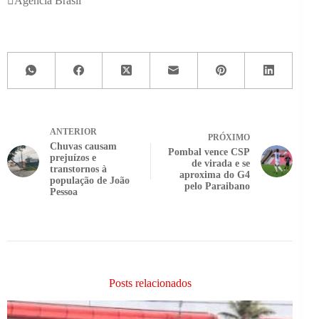
Agência Brasil
ANTERIOR
PRÓXIMO
Chuvas causam
Pombal vence CSP
prejuízos e
de virada e se
transtornos à
aproxima do G4
população de João
pelo Paraibano
Pessoa
Posts relacionados