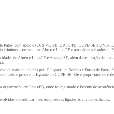
tos de Patos, com apoio da DRFVC-PB, DRFC-PE, COPE-SE e UNINTELPO
ão criminosa com sede em Abreu e Lima/PE e atuação nos estados da P
cidades de Abreu e Lima/PE e Aracaju/SE, além da realização de uma aç
as.
vo de mais de um mês pela Delegacia de Roubos e Furtos de Patos, foi 
entificado e preso em flagrante no COPE-SE. Ele é proprietário de red
ela organização em Patos/PB, onde foi registrado o boletim de ocorrênc
vidos e identificar mais receptadores ligados às atividades ilícitas.