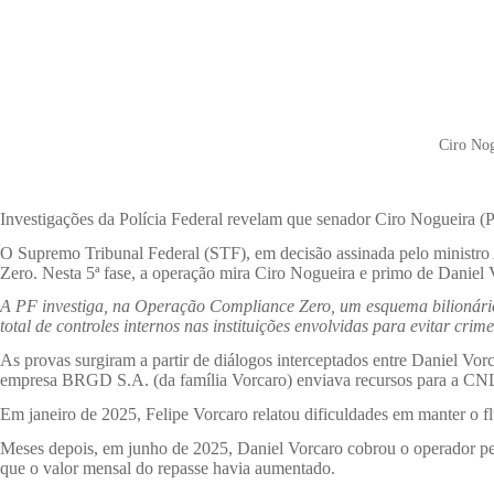
Ciro Nog
Investigações da Polícia Federal revelam que senador Ciro Nogueira (P
O Supremo Tribunal Federal (STF), em decisão assinada pelo ministr
Zero. Nesta 5ª fase, a operação mira Ciro Nogueira e primo de Daniel 
A PF investiga, na Operação Compliance Zero, um esquema bilionário d
total de controles internos nas instituições envolvidas para evitar cr
As provas surgiram a partir de diálogos interceptados entre Daniel Vor
empresa BRGD S.A. (da família Vorcaro) enviava recursos para a CNL
Em janeiro de 2025, Felipe Vorcaro relatou dificuldades em manter o 
Meses depois, em junho de 2025, Daniel Vorcaro cobrou o operador pelo
que o valor mensal do repasse havia aumentado.