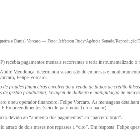
ueira e Daniel Vorcaro — Foto: Jefferson Rudy/Agência Senado/Reprodução
P) recebia pagamentos mensais recorrentes e teria instrumentalizado o
o André Mendonça, determinou suspensão de empresas e monitoramento
Vorcaro, Felipe Vorcaro.
e fraudes financeiras envolvendo a venda de títulos de crédito falso
imes de gestão fraudulenta, lavagem de dinheiro e manipulação de merca
caro e seu operador financeiro, Felipe Vorcaro.
As mensagens detalham
F Empreendimentos (veículo patrimonial do senador).
fluxo devido ao “aumento dos pagamentos” ao “parceiro brgd”.
 atraso de dois meses nos repasses a “ciro”. Em resposta, Felipe ques