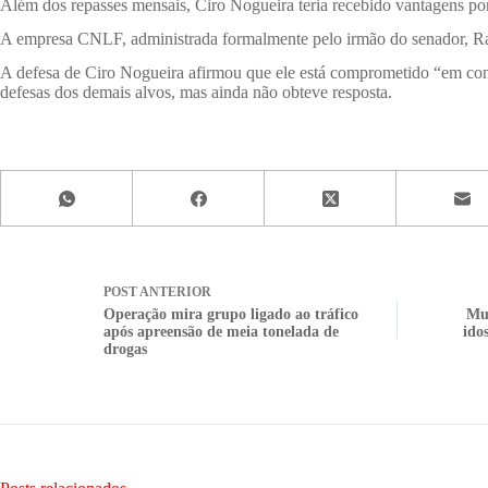
Além dos repasses mensais, Ciro Nogueira teria recebido vantagens por
A empresa CNLF, administrada formalmente pelo irmão do senador, Ra
A defesa de Ciro Nogueira afirmou que ele está comprometido “em contri
defesas dos demais alvos, mas ainda não obteve resposta.
POST
ANTERIOR
Operação mira grupo ligado ao tráfico
Mul
após apreensão de meia tonelada de
ido
drogas