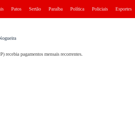
is
Patos
Sertão
Paraíba
Política
Policiais
Esportes
Nogueira
PP) recebia pagamentos mensais recorrentes.