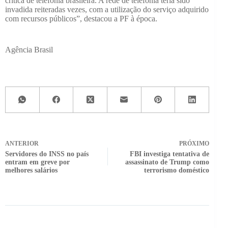
crítica de telefonia brasileira. A rede de telefonia teria sido
invadida reiteradas vezes, com a utilização do serviço adquirido
com recursos públicos”, destacou a PF à época.
Agência Brasil
ANTERIOR
PRÓXIMO
Servidores do INSS no país
FBI investiga tentativa de
entram em greve por
assassinato de Trump como
melhores salários
terrorismo doméstico