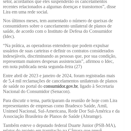
setor, acordamos que eles suspenderão os cancelamentos
recentes relacionados a algumas doenças e transtornos”, disse
Lira em uma rede social.
Nos últimos meses, tem aumentado o número de queixas de
consumidores sobre o cancelamento unilateral de planos de
saúde, de acordo com o Instituto de Defesa do Consumidor
(Idec).
“Na prática, as operadoras entendem que podem expulsar
usuários de suas carteiras e definir os contratos considerados
indesejáveis, discriminando as pessoas que, por sua condição,
representam maiores despesas assistenciais”, afirmou o Idec,
em nota publicada nesta segunda-feira (27)
Entre abril de 2023 e janeiro de 2024, foram registradas mais
de 5,4 mil reclamações de cancelamentos unilaterais de planos
de saúde no portal do
consumidor.gov.br
, ligado à Secretaria
Nacional do Consumidor (Senacon).
Para discutir o tema, participaram da reunião de hoje com Lira
representantes de empresas como Bradesco Saúde, Amil,
Unimed Nacional, Sul-Americana, Rede Dor Sul-América e da
Associação Brasileira de Planos de Saúde (Abramge).
Também esteve o deputado federal Duarte Junior (PSB-MA),
relator do projeto em tramitação na Câmara que prevê