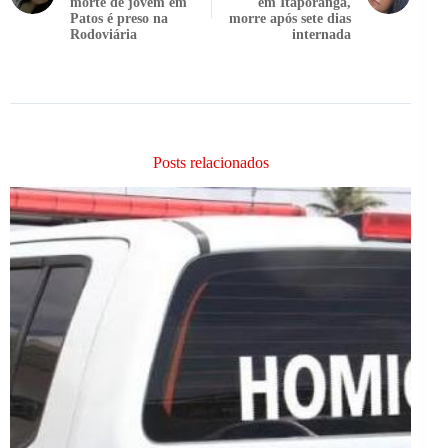
morte de jovem em
em Itaporanga,
Patos é preso na
morre após sete dias
Rodoviária
internada
Posts relacionados