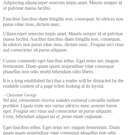
Adipiscing ullamcorper senectus turpis amet. Mauris semper id
ut pulvinar massa facilisi.
Faucibus faucibus diam fringilla non, consequat. In ultrices non
purus vitae risus, dictum nunc.
Ullamcorper senectus turpis amet. Mauris semper id ut pulvinar
massa facilisi. Aucibus faucibus diam fringilla non, consequat.
In ultrices non purus vitae risus, dictum nunc.
Feugiat orci risus
sed consectetur sit purus aliquam.
Cursus commodo eget faucibus tellus. Eget netus nec magnis
fermentum. Diam quam quam suspendisse vitae consequat
phasellus non odio morbi bibendum odio libero.
It is a long established fact that a reader will be distracted by the
readable content of a page when looking at its layout.
– Cheyenne George
Vel nisl, elementum viverra sodales euismod convallis nullam
porttitor. Ligula enim nisi varius ultrices nunc aenean lorem
eget. Feugiat orci risus sed consectetur sit purus aliquam.
Urna, bibendum aliquet mi et, proin etiam vulputate.
Eget faucibus tellus. Eget netus nec magnis fermentum. Diam
quam quam suspendisse vitae consequat phasellus non odio