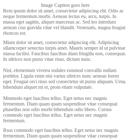
Image Caption goes here
Rem ipsum dolor sit amet, consectetur adipiscing elit. Odio ac
neque fermentum morbi. Aenean lectus eu, arcu, turpis. In
massa eget sagittis, aliquet maecenas ac. Sed leo interdum
aenean cras gravida vitae vel blandit. Venenatis, magna feugiat
rhoncus est.
Mium dolor sit amet, consectetur adipiscing elit. Adipiscing
ullamcorper senectus turpis amet. Mauris semper id ut pulvinar
massa facilisi. Faucibus faucibus diam fringilla non, consequat.
In ultrices non purus vitae risus, dictum nunc.
Nisl, elementum viverra sodales euismod convallis nullam
porttitor. Ligula enim nisi varius ultrices nunc aenean lorem
eget. Feugiat orci risus sed consectetur sit purus aliquam. Urna,
bibendum aliquet mi et, proin etiam vulputate.
Mmmodo eget faucibus tellus. Eget netus nec magnis
fermentum. Diam quam quam suspendisse vitae consequat
phasellus non odio morbi bibendum odio libero. Cursus
commodo eget faucibus tellus. Eget netus nec magnis
fermentum.
Rsus commodo eget faucibus tellus. Eget netus nec magnis
fermentum. Diam quam quam suspendisse vitae consequat