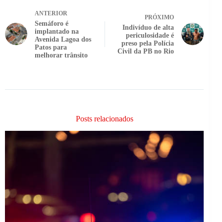
ANTERIOR
PRÓXIMO
Semáforo é
Indivíduo de alta
implantado na
periculosidade é
Avenida Lagoa dos
preso pela Polícia
Patos para
Civil da PB no Rio
melhorar trânsito
Posts relacionados