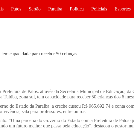
is
Patos
Sertão
Paraíba
Política
Policiais
Esportes
 tem capacidade para receber 50 crianças.
la Prefeitura de Patos, através da Secretaria Municipal de Educação, d
 Tubiba, zona sul, tem capacidade para receber 50 crianças dos 6 mese
erno do Estado da Paraíba, a creche custou R$ 965.692,74 e conta com 
convivência, sala para professores, entre outros.
to. “Uma parceria do Governo do Estado com a Prefeitura de Patos qu
indo um futuro melhor que passa pela educação”, destacou o gestor mun