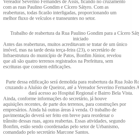
Vereador Severino Fernandes de Assis, ficando no cruzamento
com as ruas Paulino Gondim e Cícero Sátyro. Com as
reaberturas, todas ficarão interligadas, proporcionando um
melhor fluxo de veículos e transeuntes no setor.
Trabalho de reabertura da Rua Paulino Gondim para a Cícero Sáty
iniciado
Antes das reaberturas, muitos acreditavam se tratar de um único
imóvel, mas na tarde desta terça-feira (23), o secretário de
Infraestrutura do município de Patos, Bonfim Júnior, revelou
que ali são quatro terrenos registrados na Prefeitura, sem
escrituras que constem edificações.
Parte dessa edificação será demolida para reabertura da Rua João R
cruzando a Aluísio de Queiroz, até a Vereador Severino Fernandes A
dará acesso ao Hospital Regional e Bairro Bela Vista.
Ainda, conforme informações do secretário, já houve
aquisições recentes, de parte dos terrenos, para construções por
empresários. Ainda há outras áreas à venda. O trabalho de
pavimentação deverá ser feito em breve para reordenar o
trânsito dessas ruas, agora reabertas. Essas atividades, segundo
Bonfim, estão sendo coordenadas pelo setor de Urbanismo,
comandado pelo secretário Marcone Santos.