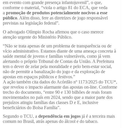
em evento com grande presença infantojuvenil”, o que,
conforme o material, “viola o artigo 81 do ECA, que veda
a
promoção de produtos potencialmente nocivos a esse
público
. Além disso, fere as diretrizes de jogo responsável
previstas na legislação federal”.
O advogado Olímpio Rocha afirmou que o caso merece
atenção urgente do Ministério Público.
“Não se trata apenas de um problema de transparência ou de
vício administrativo. Estamos diante de uma ameaça concreta à
saúde mental de jovens e famílias vulneráveis, como já vem
alertando o próprio Tribunal de Contas da União. A Prefeitura
tem o dever de zelar pela moralidade e pelo bem-estar social,
não de permitir a banalização do jogo e da exploração de
apostas em espaços públicos e festivos.”
A ação também cita dados do Acórdão nº 1173/2025 do TCU*,
que revelou o impacto alarmante das apostas on-line. Conforme
trecho do documento, “entre 90 e 130 bilhões de reais foram
movimentados no país em 2024, sendo que a maior parte dos
prejuízos atingiu famílias das classes D e E, inclusive
beneficiários do Bolsa Família”.
Segundo o TCU, a
dependência em jogos
já é a terceira mais
comum no Brasil, atrás apenas do álcool e do tabaco.