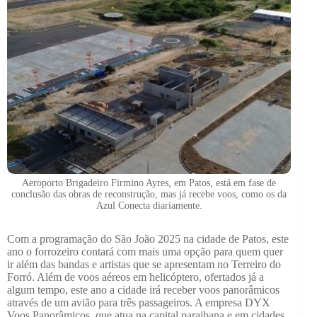
Aeroporto Brigadeiro Firmino Ayres, em Patos, está em fase de
conclusão das obras de reconstrução, mas já recebe voos, como os da
Azul Conecta diariamente.
Com a programação do São João 2025 na cidade de Patos, este
ano o forrozeiro contará com mais uma opção para quem quer
ir além das bandas e artistas que se apresentam no Terreiro do
Forró. Além de voos aéreos em helicóptero, ofertados já a
algum tempo, este ano a cidade irá receber voos panorâmicos
através de um avião para três passageiros. A empresa DYX
Voos Panorâmicos, que atua na capital paraibana e em cidades