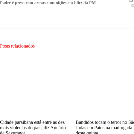
Es
Padre é preso com armas e munições em blitz da PM
m
Posts relacionados
Cidade paraibana está entre as dez
Bandidos tocam o terror no Sã
mais violentas do país, diz Anuário
Judas em Patos na madrugada
de Segurança
desta quinta