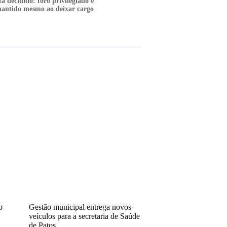
tá decidido: foro privilegiado é
antido mesmo ao deixar cargo
o
Gestão municipal entrega novos
veículos para a secretaria de Saúde
de Patos