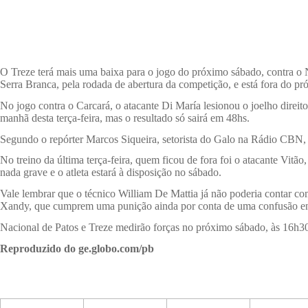
O Treze terá mais uma baixa para o jogo do próximo sábado, contra o 
Serra Branca, pela rodada de abertura da competição, e está fora do pr
No jogo contra o Carcará, o atacante Di María lesionou o joelho dire
manhã desta terça-feira, mas o resultado só sairá em 48hs.
Segundo o repórter Marcos Siqueira, setorista do Galo na Rádio CBN, é 
No treino da última terça-feira, quem ficou de fora foi o atacante Vit
nada grave e o atleta estará à disposição no sábado.
Vale lembrar que o técnico William De Mattia já não poderia contar co
Xandy, que cumprem uma punição ainda por conta de uma confusão entr
Nacional de Patos e Treze medirão forças no próximo sábado, às 16h30
Reproduzido do ge.globo.com/pb