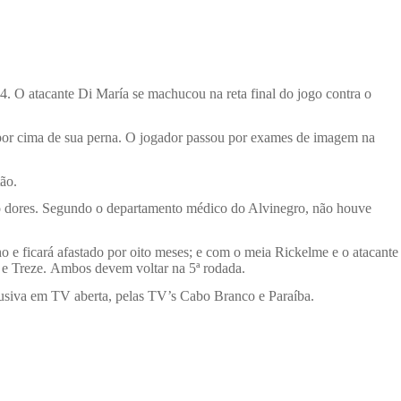
. O atacante Di María se machucou na reta final do jogo contra o
o por cima de sua perna. O jogador passou por exames de imagem na
ão.
indo dores. Segundo o departamento médico do Alvinegro, não houve
o e ficará afastado por oito meses; e com o meia Rickelme e o atacante
 e Treze. Ambos devem voltar na 5ª rodada.
lusiva em TV aberta, pelas TV’s Cabo Branco e Paraíba
.