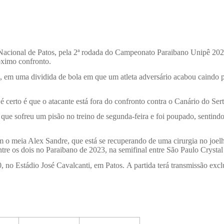
Nacional de Patos, pela 2ª rodada do Campeonato Paraibano Unipê 2024
óximo confronto.
ito, em uma dividida de bola em que um atleta adversário acabou caind
certo é que o atacante está fora do confronto contra o Canário do Sert
ão, que sofreu um pisão no treino de segunda-feira e foi poupado, sent
m o meia Alex Sandre, que está se recuperando de uma cirurgia no joelh
e os dois no Paraibano de 2023, na semifinal entre São Paulo Crystal
, no Estádio José Cavalcanti, em Patos.
A partida terá transmissão exc