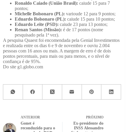
Ronaldo Caiado (União Brasil):
caiude
15 para 7
pontos
;
Michelle Bolsonaro (PL):
varioude
12 para 9 pontos
;
Eduardo Bolsonaro (PL):
caiude
15 para 10 pontos
;
Eduardo Leite (PSD):
caiude
23 para 13 pontos
;
Renan Santos (Missão):
é
de 17 pontos
(nome
pesquisado pela 1ª vez).
A pesquisa Quaest foi encomendada pela Genial Investimentos
e realizada entre os dias 6 e 9 de novembro e ouviu 2.004
pessoas com 16 anos ou mais. A margem de erro é de dois
pontos percentuais, para mais ou para menos, e o nível de
confiança é de 95%.
Do site g1.globo.com
ANTERIOR
PRÓXIMO
Gonet é
Ex-presidente do
reconduzido para o
INSS Alessandro