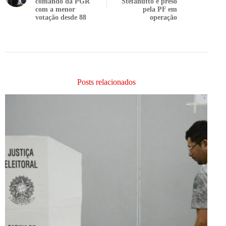
comando da PGR
Stefanutto é preso
com a menor
pela PF em
votação desde 88
operação
Posts relacionados