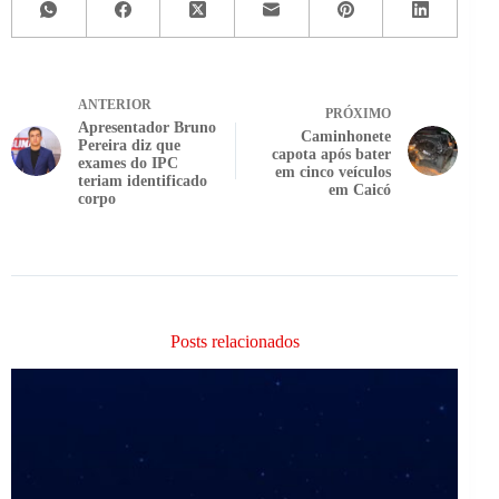
ANTERIOR
PRÓXIMO
Apresentador Bruno
Caminhonete
Pereira diz que
capota após bater
exames do IPC
em cinco veículos
teriam identificado
em Caicó
corpo
Posts relacionados