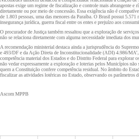
apostas exige um regime de fiscalização e controle mais abrangente e rí
diretamente ou por meio de concessão. Essa exigência não é compatíve
de 1.803 pessoas, uma das menores da Paraíba. O Brasil possui 5.571 m
insegurança jurídica, guerra fiscal entre os entes e prejuízo aos consumi
O procurador de Justiça também ressaltou que a exploração de serviços l
não se relaciona diretamente com alguma necessidade imediata dos mun
A recomendação ministerial destaca ainda a jurisprudência do Supre
e 493/DF e da Ação Direta de Inconstitucionalidade (ADI) 4.986/MA’, a 
competência material dos Estados e do Distrito Federal para explorar os
não vedar expressamente a exploração e loterias pelos Municípios não si
quem a Constituição confere competência residual. No âmbito do Estado 
fiscalizar as atividades lotéricas no Estado, observando os parâmetros 
Ascom MPPB