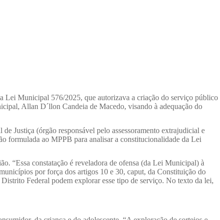
 Lei Municipal 576/2025, que autorizava a criação do serviço público
unicipal, Allan D´llon Candeia de Macedo, visando à adequação do
 Justiça (órgão responsável pelo assessoramento extrajudicial e
ação formulada ao MPPB para analisar a constitucionalidade da Lei
ião. “Essa constatação é reveladora de ofensa (da Lei Municipal) à
municípios por força dos artigos 10 e 30, caput, da Constituição do
istrito Federal podem explorar esse tipo de serviço. No texto da lei,
onsumidor, da criança e do adolescente. “A exploração de sorteios e