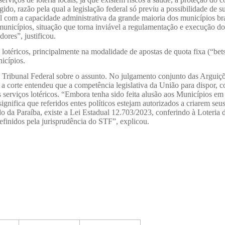
gido, razão pela qual a legislação federal só previu a possibilidade de
l com a capacidade administrativa da grande maioria dos municípios br
unicípios, situação que torna inviável a regulamentação e execução dos
dores”, justificou.
otéricos, principalmente na modalidade de apostas de quota fixa (“bets”)
icípios.
mo Tribunal Federal sobre o assunto. No julgamento conjunto das Arg
corte entendeu que a competência legislativa da União para dispor, com
 serviços lotéricos. “Embora tenha sido feita alusão aos Municípios em 
gnifica que referidos entes políticos estejam autorizados a criarem seus
da Paraíba, existe a Lei Estadual 12.703/2023, conferindo à Loteria do 
definidos pela jurisprudência do STF”, explicou.