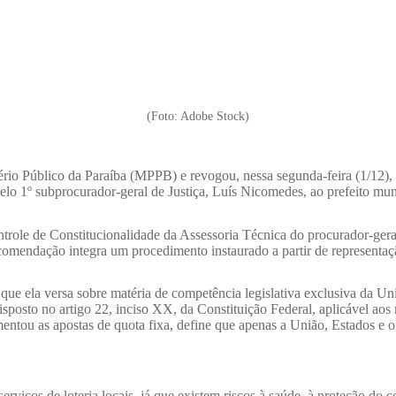
(Foto: Adobe Stock)
o Público da Paraíba (MPPB) e revogou, nessa segunda-feira (1/12), a
pelo 1º subprocurador-geral de Justiça, Luís Nicomedes, ao prefeito m
 de Constitucionalidade da Assessoria Técnica do procurador-geral de
 recomendação integra um procedimento instaurado a partir de represent
que ela versa sobre matéria de competência legislativa exclusiva da Un
sposto no artigo 22, inciso XX, da Constituição Federal, aplicável aos 
ntou as apostas de quota fixa, define que apenas a União, Estados e o D
iços de loteria locais, já que existem riscos à saúde, à proteção do c