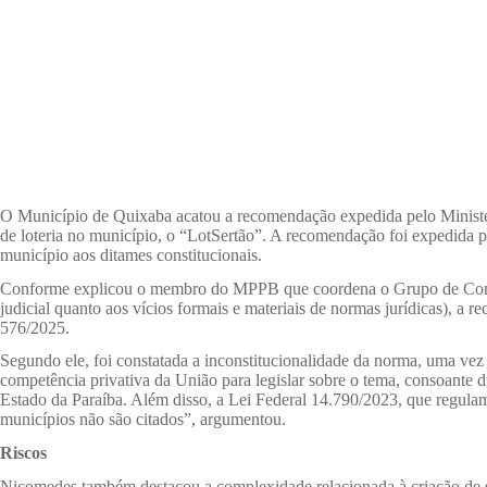
O Município de Quixaba acatou a recomendação expedida pelo Ministéri
de loteria no município, o “LotSertão”. A recomendação foi expedida 
município aos ditames constitucionais.
Conforme explicou o membro do MPPB que coordena o Grupo de Controle
judicial quanto aos vícios formais e materiais de normas jurídicas), a
576/2025.
Segundo ele, foi constatada a inconstitucionalidade da norma, uma vez 
competência privativa da União para legislar sobre o tema, consoante di
Estado da Paraíba. Além disso, a Lei Federal 14.790/2023, que regulame
municípios não são citados”, argumentou.
Riscos
Nicomedes também destacou a complexidade relacionada à criação de serv