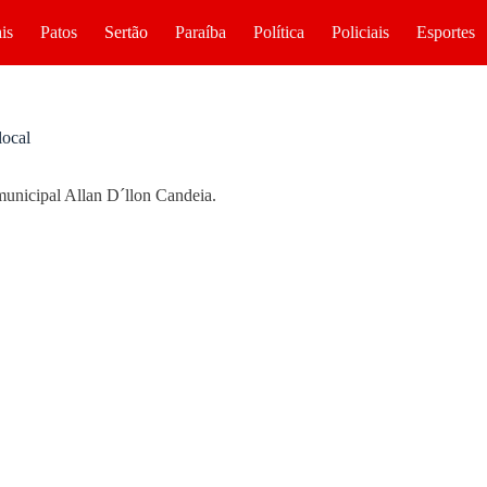
is
Patos
Sertão
Paraíba
Política
Policiais
Esportes
local
municipal Allan D´llon Candeia.